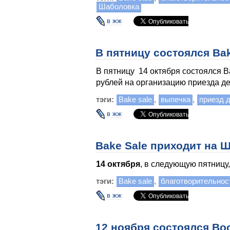
Шаболовка
в жж
В пятницу состоялся Ba
В пятницу 14 октября состоялся B
рублей на организацию приезда де
тэги:
Bake sale
,
выпечка
,
приезд 
в жж
Bake Sale приходит на 
14 октября
, в следующую пятницу,
тэги:
Bake sale
,
благотворительнос
в жж
12 ноября состоялся Boo