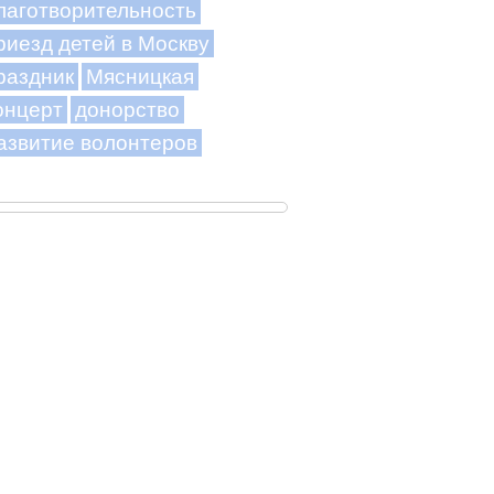
лаготворительность
риезд детей в Москву
раздник
Мясницкая
онцерт
донорство
азвитие волонтеров