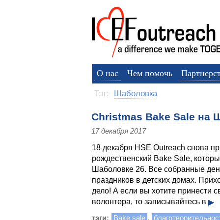
О нас
Чем помочь
Партнерс
Тэг:
Шаболовка
Christmas Bake Sale на 
17 декабря 2017
18 декабря HSE Outreach снова п
рождественский Bake Sale, котор
Шаболовке 26. Все собранные ден
праздников в детских домах. Прих
дело! А если вы хотите принести 
волонтера, то записывайтесь в
▶
тэги:
Bake sale
,
благотворительнос