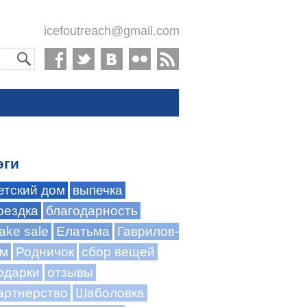
icefoutreach@gmail.com
эги
етский дом
выпечка
оездка
благодарность
ake sale
Елатьма
Гаврилов-
м
Родничок
сбор вещей
одарки
отзывы
артнерство
Шаболовка