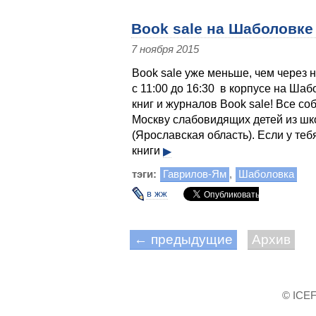
Book sale на Шаболовке
7 ноября 2015
Book sale уже меньше, чем через 
с 11:00 до 16:30 в корпусе на Ша
книг и журналов Book sale! Все с
Москву слабовидящих детей из шк
(Ярославская область). Если у те
книги
▶
тэги:
Гаврилов-Ям
,
Шаболовка
в жж
← предыдущие
Архив
© ICEF