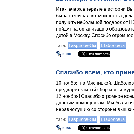
Итак, вчера впервые в истории Вы
была отличная возможность сделат
получить небольшой подарок от HS
пойдут на организацию образоват
детей в Москву. Спасибо огромное
тэги:
Гаврилов-Ям
,
Шаболовка
в жж
Спасибо всем, кто прине
10 ноября на Мясницкой, Шаболов
предварительный сбор книг и журн
12 ноября! Спасибо огромное всем
дорогим помощникам! Мы были оче
неравнодушию со стороны вышкин
тэги:
Гаврилов-Ям
,
Шаболовка
в жж