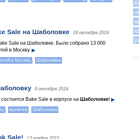
б
п
п
к
ke Sale на Шаболовке
18 октября 2016
р
ake Sale на Шаболовке. Было собрано 13 000
тей в Москву.
▶
детей в Москву
,
Шаболовка
Шаболовку
8 октября 2016
 состоится Bake Sale в корпусе на
Шаболовке
!
▶
ть
,
выпечка
,
Шаболовка
k Sale!
13 ноября 2015