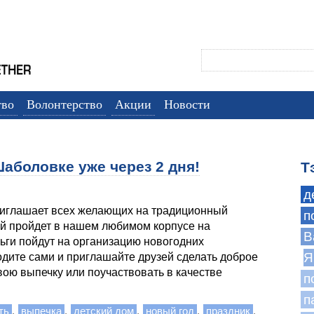
тво
Волонтерство
Акции
Новости
Шаболовке уже через 2 дня!
Т
д
риглашает всех желающих на традиционный
п
ый пройдет в нашем любимом корпусе на
B
ьги пойдут на организацию новогодних
Я
одите сами и приглашайте друзей сделать доброе
свою выпечку или поучаствовать в качестве
п
п
ть
,
выпечка
,
детский дом
,
новый год
,
праздник
,