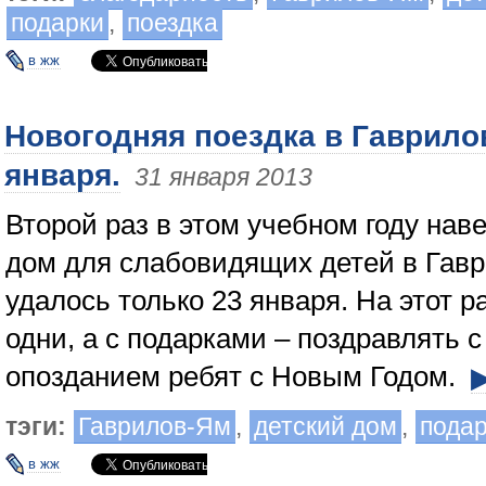
подарки
,
поездка
в жж
Новогодняя поездка в Гаврило
января.
31 января 2013
Второй раз в этом учебном году нав
дом для слабовидящих детей в Гав
удалось только 23 января. На этот р
одни, а с подарками – поздравлять 
опозданием ребят с Новым Годом.
тэги:
Гаврилов-Ям
,
детский дом
,
пода
в жж