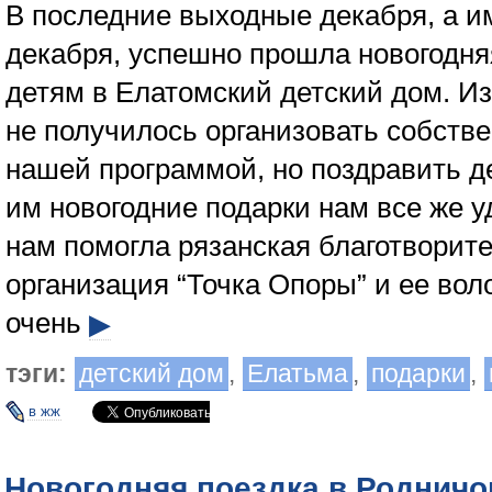
В последние выходные декабря, а и
декабря, успешно прошла новогодняя
детям в Елатомский детский дом. Из
не получилось организовать собстве
нашей программой, но поздравить д
им новогодние подарки нам все же у
нам помогла рязанская благотворит
организация “Точка Опоры” и ее вол
очень
▶
тэги:
детский дом
,
Елатьма
,
подарки
,
в жж
Новогодняя поездка в Родничо