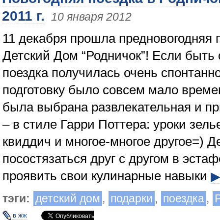
2011 г.
10 января 2012
11 декабря прошла предновогодняя 
Детский Дом “Родничок”! Если быть
поездка получилась очень спонтанно
подготовку было совсем мало време
была выбрана развлекательная и п
– в стиле Гарри Поттера: уроки зель
квиддич и многое-многое другое=) Д
посостязаться друг с другом в эстаф
проявить свои кулинарные навыки
тэги:
детский дом
,
подарки
,
поездка
,
в жж