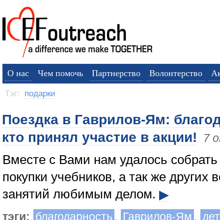
О нас
Чем помочь
Партнерство
Волонтерство
А
Тэг:
подарки
Поездка в Гаврилов-Ям: благо
кто принял участие в акции!
7 
Вместе с Вами нам удалось собрать
покупки учебников, а так же других 
занятий любимым делом.
▶
тэги:
благодарность
,
Гаврилов-Ям
,
дет