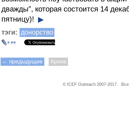
дважды”, которая состоится 14 декаб
пятницу)!
▶
тэги:
донорство
в жж
← предыдущие
Архив
© ICEF Outreach 2007-2017. Вс