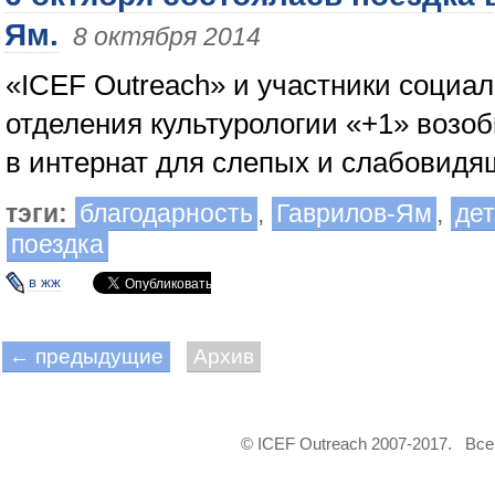
Ям.
8 октября 2014
«ICEF Outreach» и участники социал
отделения культурологии «+1» возо
в интернат для слепых и слабовидя
тэги:
благодарность
,
Гаврилов-Ям
,
дет
поездка
в жж
← предыдущие
Архив
© ICEF Outreach 2007-2017. Вс