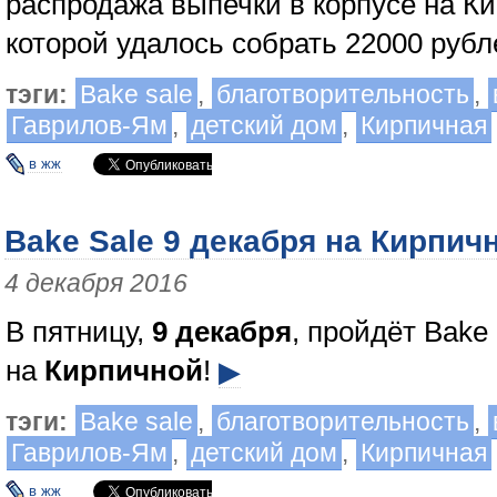
распродажа выпечки в корпусе на Ки
которой удалось собрать 22000 рубл
тэги:
Bake sale
,
благотворительность
,
Гаврилов-Ям
,
детский дом
,
Кирпичная
в жж
Bake Sale 9 декабря на Кирпич
4 декабря 2016
В пятницу,
9 декабря
, пройдёт Bake 
на
Кирпичной
!
▶
тэги:
Bake sale
,
благотворительность
,
Гаврилов-Ям
,
детский дом
,
Кирпичная
в жж