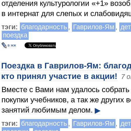
отделения культурологии «+1» возо
в интернат для слепых и слабовидя
тэги:
благодарность
,
Гаврилов-Ям
,
дет
поездка
в жж
Поездка в Гаврилов-Ям: благо
кто принял участие в акции!
7 
Вместе с Вами нам удалось собрать
покупки учебников, а так же других 
занятий любимым делом.
▶
тэги:
благодарность
,
Гаврилов-Ям
,
дет