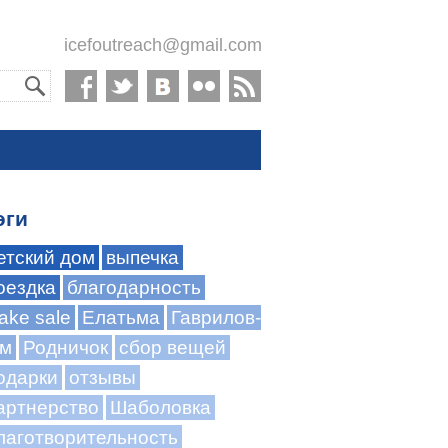
icefoutreach@gmail.com
эги
етский дом
выпечка
оездка
благодарность
ake sale
Елатьма
Гаврилов-
м
Родничок
сбор вещей
одарки
отзывы
артнерство
Шаболовка
лаготворительность