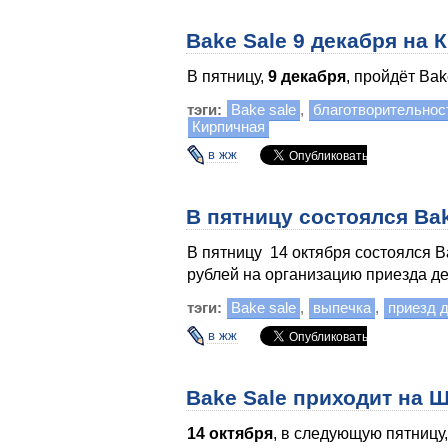
Bake Sale 9 декабря на 
В пятницу,
9 декабря
, пройдёт Bak
тэги:
Bake sale
,
благотворительнос
Кирпичная
в жж
В пятницу состоялся Ba
В пятницу 14 октября состоялся B
рублей на организацию приезда де
тэги:
Bake sale
,
выпечка
,
приезд 
в жж
Bake Sale приходит на 
14 октября
, в следующую пятницу,