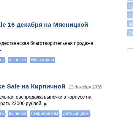
п
п
к
le 16 декабря на Мясницкой
р
ождественская благотворительная продажа
▶
ть
,
выпечка
,
Мясницкая
ke Sale на Кирпичной
13 декабря 2016
ельная распродажа выпечки в корпусе на
брать 22000 рублей.
▶
ть
,
выпечка
,
Гаврилов-Ям
,
детский дом
,