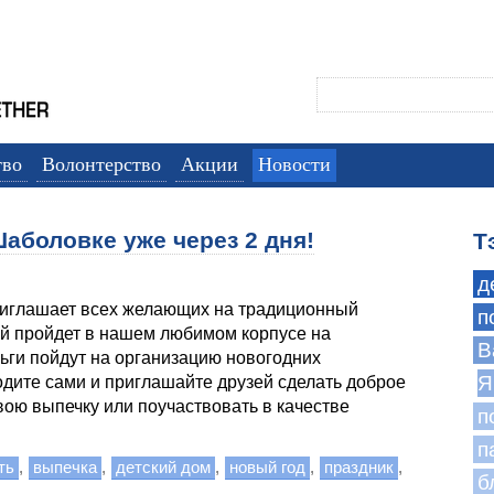
тво
Волонтерство
Акции
Новости
Шаболовке уже через 2 дня!
Т
д
риглашает всех желающих на традиционный
п
ый пройдет в нашем любимом корпусе на
B
ьги пойдут на организацию новогодних
Я
одите сами и приглашайте друзей сделать доброе
свою выпечку или поучаствовать в качестве
п
п
ть
,
выпечка
,
детский дом
,
новый год
,
праздник
,
б