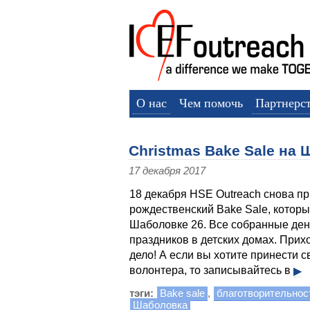
О нас
Чем помочь
Партнерс
Christmas Bake Sale на 
17 декабря 2017
18 декабря HSE Outreach снова п
рождественский Bake Sale, котор
Шаболовке 26. Все собранные ден
праздников в детских домах. Прих
дело! А если вы хотите принести 
волонтера, то записывайтесь в
▶
тэги:
Bake sale
,
благотворительнос
Шаболовка