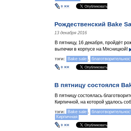
в жж
Рождественский Bake Sa
13 декабря 2016
В пятницу, 16 декабря, пройдёт р
выпечки в корпусе на Мясницкой!
тэги:
Bake sale
,
благотворительнос
в жж
В пятницу состоялся Ba
В пятницу состоялась благотворит
Кирпичной, на которой удалось со
тэги:
Bake sale
,
благотворительнос
Кирпичная
в жж