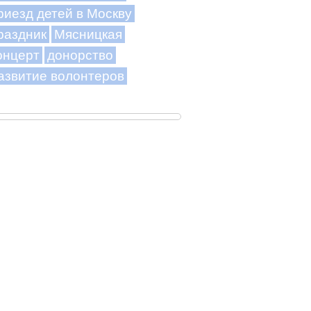
риезд детей в Москву
раздник
Мясницкая
онцерт
донорство
азвитие волонтеров