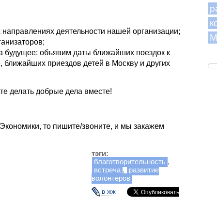
р
к
х направлениях деятельности нашей организации;
М
ганизаторов;
а будущее: объявим даты ближайших поездок к
, ближайших приездов детей в Москву и других
те делать добрые дела вместе!
Экономики, то пишите/звоните, и мы закажем
тэги:
благотворительность
,
встреча
,
развитие
волонтеров
в жж