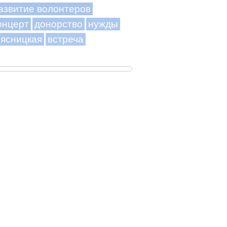
азвитие волонтеров
онцерт
донорство
нужды
ясницкая
встреча