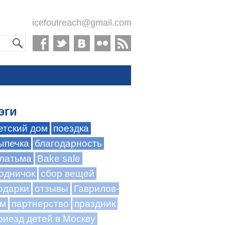
icefoutreach@gmail.com
эги
етский дом
поездка
ыпечка
благодарность
латьма
Bake sale
одничок
сбор вещей
одарки
отзывы
Гаврилов-
м
партнерство
праздник
риезд детей в Москву