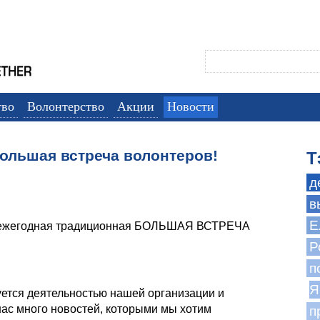
тво
Волонтерство
Акции
Новости
Большая встреча волонтеров!
Т
д
в
Е
 ежегодная традиционная БОЛЬШАЯ ВСТРЕЧА
Р
п
Я
уется деятельностью нашей организации и
нас много новостей, которыми мы хотим
п