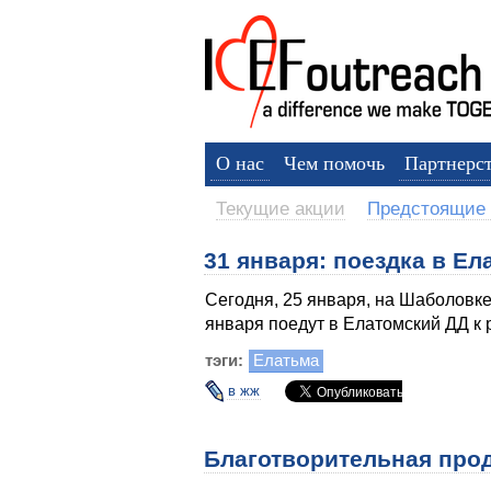
О нас
Чем помочь
Партнерс
Текущие акции
Предстоящие 
31 января: поездка в Е
Сегодня, 25 января, на Шаболовке
января поедут в Елатомский ДД к 
тэги:
Елатьма
в жж
Благотворительная про