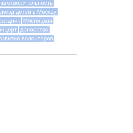
лаготворительность
риезд детей в Москву
раздник
Мясницкая
онцерт
донорство
азвитие волонтеров