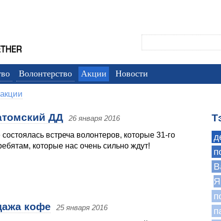
тво
Волонтерство
Акции
Новости
акции
латомский ДД
Т
26 января 2016
 состоялась встреча волонтеров, которые 31-го
д
ребятам, которые нас очень сильно ждут!
п
B
Я
п
дажа кофе
25 января 2016
п