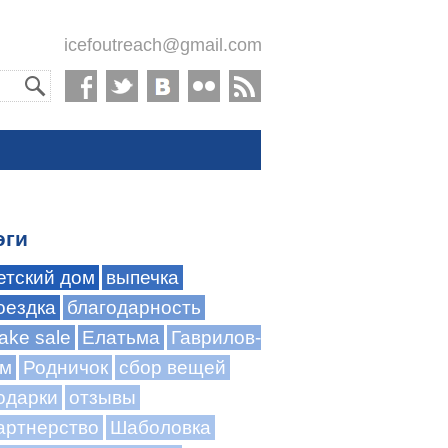
icefoutreach@gmail.com
эги
етский дом
выпечка
оездка
благодарность
ake sale
Елатьма
Гаврилов-
м
Родничок
сбор вещей
одарки
отзывы
артнерство
Шаболовка