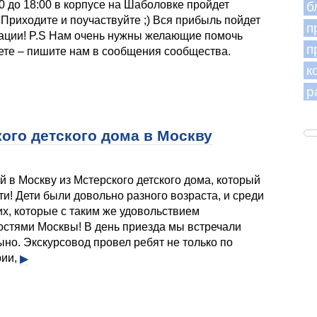
:30 до 18:00 в корпусе на Шаболовке пройдет
б
Приходите и поучаствуйте ;) Вся прибыль пойдет
п
ации! P.S Нам очень нужны желающие помочь
п
ете – пишите нам в сообщения сообщества.
к
р
кого детского дома в Москву
й в Москву из Мстерского детского дома, который
и! Дети были довольно разного возраста, и среди
х, которые с таким же удовольствием
остями Москвы! В день приезда мы встречали
но. Экскурсовод провел ребят не только по
рии,
▶